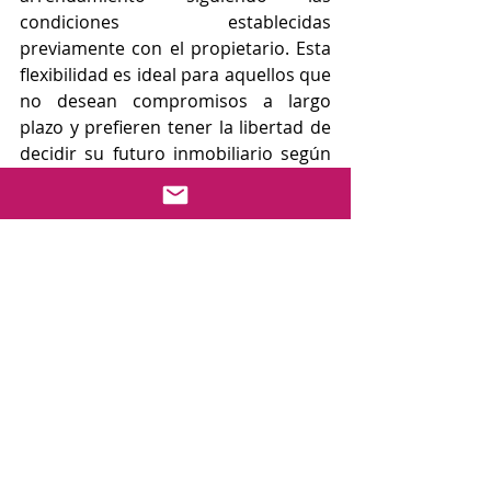
condiciones establecidas 
previamente con el propietario. Esta 
flexibilidad es ideal para aquellos que 
no desean compromisos a largo 
plazo y prefieren tener la libertad de 
decidir su futuro inmobiliario según 
lo requieran las circunstancias.
C. Menos responsabilidades y gastos 
adicionales
Al alquilar una propiedad en Panamá, 
se pueden disfrutar de menos 
responsabilidades y gastos 
adicionales en comparación con la 
compra. Al no ser el propietario, no 
se tienen que preocupar por realizar 
reparaciones costosas o 