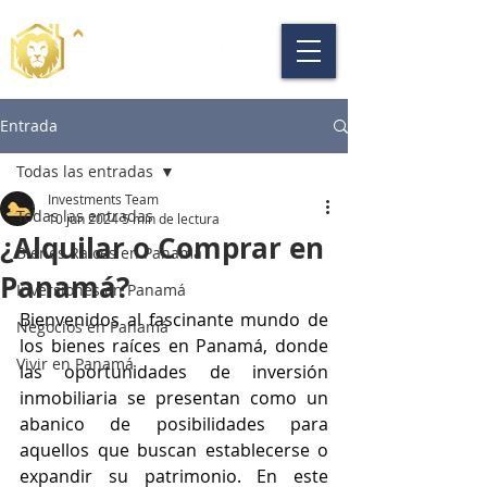
Entrada
Todas las entradas
Investments Team
Todas las entradas
10 jun 2024
5 min de lectura
¿Alquilar o Comprar en
Bienes Raíces en Panamá
Panamá?
Inversiones en Panamá
Bienvenidos al fascinante mundo de 
Negocios en Panamá
los bienes raíces en Panamá, donde 
Vivir en Panamá
las oportunidades de inversión 
inmobiliaria se presentan como un 
abanico de posibilidades para 
aquellos que buscan establecerse o 
expandir su patrimonio. En este 