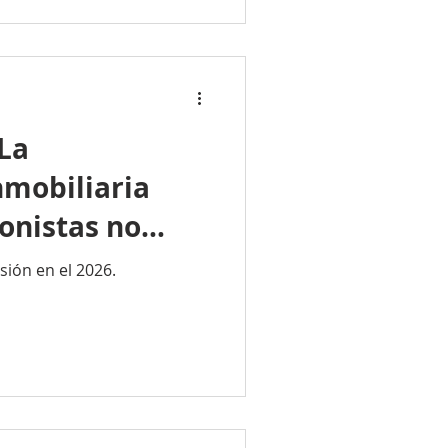
La
nmobiliaria
ionistas no
r
sión en el 2026.