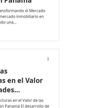
en Panamá
ransformando el Mercado
 mercado inmobiliario en
do una...
las
as en el Valor
dades
 en Panamá
cturas en el Valor de las
en Panamá El desarrollo de