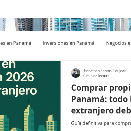
ces en Panamá
Inversiones en Panamá
Negocios 
Jhonathan Santos Fieujean
0 min de lectura
Comprar prop
Panamá: todo 
extranjero deb
2026
Guía definitiva para comp