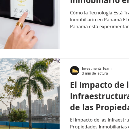
Inmobiliario 
Cómo la Tecnología Está T
Inmobiliario en Panamá El
Panamá está experimentan
Investments Team
3 min de lectura
El Impacto de 
Infraestructur
de las Propie
Inmobiliarias
El Impacto de las Infraestru
Propiedades Inmobiliarias 