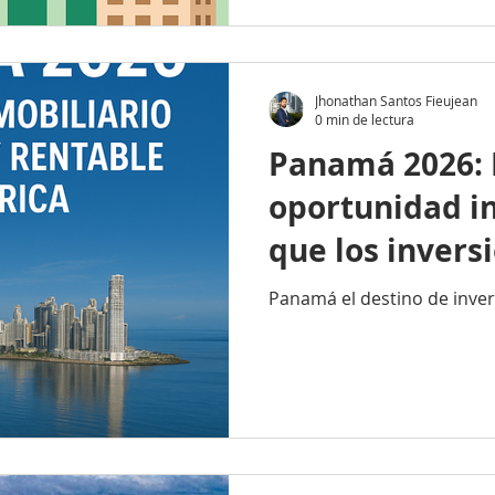
Jhonathan Santos Fieujean
0 min de lectura
Panamá 2026: 
oportunidad i
que los invers
pueden ignora
Panamá el destino de inver