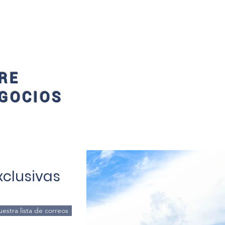
MOS SU PROPIEDAD
MÁS
RE
EGOCIOS
xclusivas
estra lista de correos